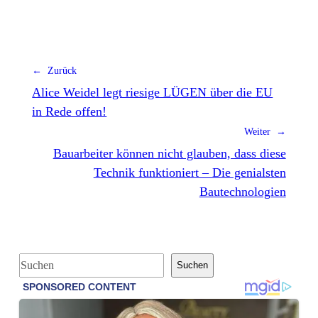
← Zurück
Alice Weidel legt riesige LÜGEN über die EU
in Rede offen!
Weiter →
Bauarbeiter können nicht glauben, dass diese
Technik funktioniert – Die genialsten
Bautechnologien
S
Suchen
u
c
h