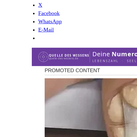
X
Facebook
WhatsApp
E-Mail
Deine
Numero
QUELLE DES WISSENS
quelle-des-wissens.de
LEBENSZAHL · SEE