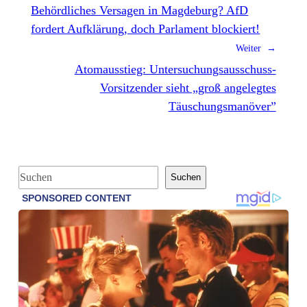
Behördliches Versagen in Magdeburg? AfD
fordert Aufklärung, doch Parlament blockiert!
Weiter →
Atomausstieg: Untersuchungsausschuss-
Vorsitzender sieht „groß angelegtes
Täuschungsmanöver”
S
Suchen
u
c
h
e
n