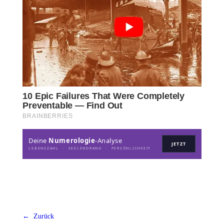
Deine
Numerologie
-Analyse
JETZT
LEBENSZAHL · SEELENDRANG · PERSÖNLICHKEIT
← Zurück