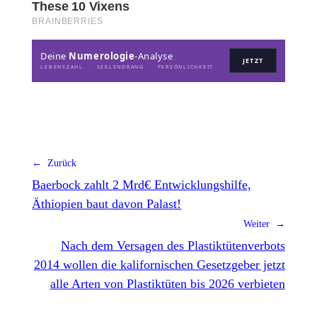
Deine
Numerologie
-Analyse
JETZT
LEBENSZAHL · SEELENDRANG · PERSÖNLICHKEIT
← Zurück
Baerbock zahlt 2 Mrd€ Entwicklungshilfe,
Äthiopien baut davon Palast!
Weiter →
Nach dem Versagen des Plastiktütenverbots
2014 wollen die kalifornischen Gesetzgeber jetzt
alle Arten von Plastiktüten bis 2026 verbieten