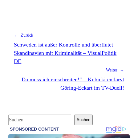
← Zurück
Schweden ist außer Kontrolle und überflutet
Skandinavien mit Kriminalität – VisualPolitik
DE
Weiter →
„Da muss ich einschreiten!“ – Kubicki entlarvt
Göring-Eckart im TV-Duell!
S
Suchen
u
c