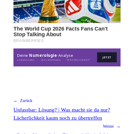
Deine
Numerologie
-Analyse
JETZT
LEBENSZAHL · SEELENDRANG · PERSÖNLICHKEIT
← Zurück
Unfassbar: Lösung? | Was macht sie da nur?
Lächerlichkeit kaum noch zu übertreffen
Weiter →