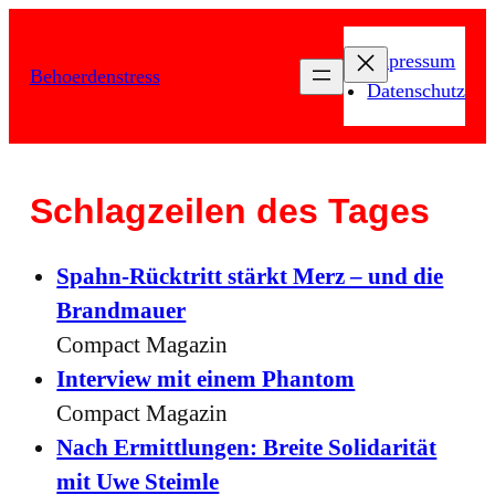
Zum
Inhalt
Impressum
Behoerdenstress
springen
Datenschutz
Schlagzeilen des Tages
Spahn-Rücktritt stärkt Merz – und die
Brandmauer
Compact Magazin
Interview mit einem Phantom
Compact Magazin
Nach Ermittlungen: Breite Solidarität
mit Uwe Steimle