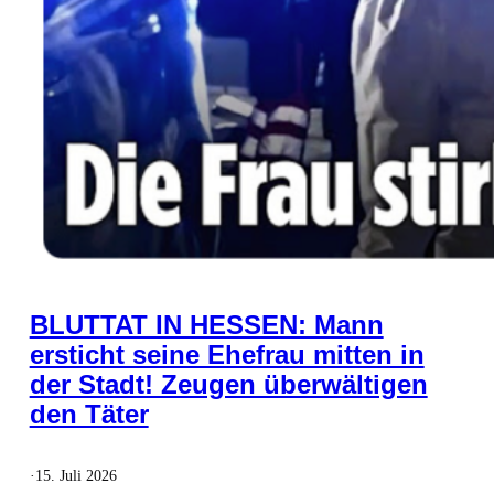
BLUTTAT IN HESSEN: Mann
ersticht seine Ehefrau mitten in
der Stadt! Zeugen überwältigen
den Täter
·
15. Juli 2026