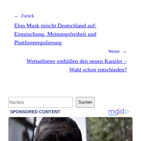
← Zurück
Elon Musk mischt Deutschland auf:
Einmischung, Meinungsfreiheit und
Plattformregulierung
Weiter →
Wettanbieter enthüllen den neuen Kanzler –
Wahl schon entschieden?
S
Suchen
u
c
h
e
n