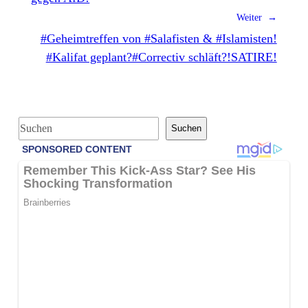
Weiter →
#Geheimtreffen von #Salafisten & #Islamisten!
#Kalifat geplant?#Correctiv schläft?!SATIRE!
S
Suchen
u
c
h
e
n