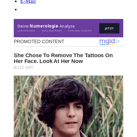
E-Mail
Deine
Numerologie
-Analyse
JETZT
LEBENSZAHL · SEELENDRANG · PERSÖNLICHKEIT