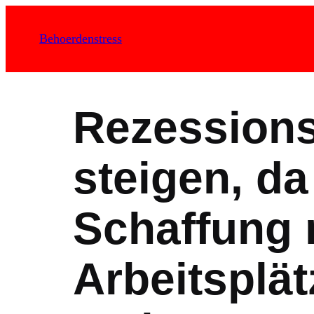
Zum
Inhalt
Behoerdenstress
springen
Rezession
steigen, da
Schaffung 
Arbeitsplät