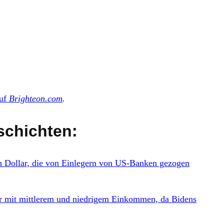
auf
Brighteon.com
.
schichten:
Dollar, die von Einlegern von US-Banken gezogen
ner mit mittlerem und niedrigem Einkommen, da Bidens