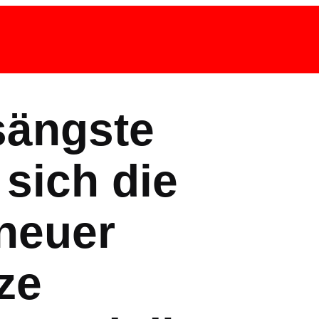
sängste
 sich die
neuer
ze