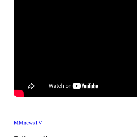
MMnewsTV