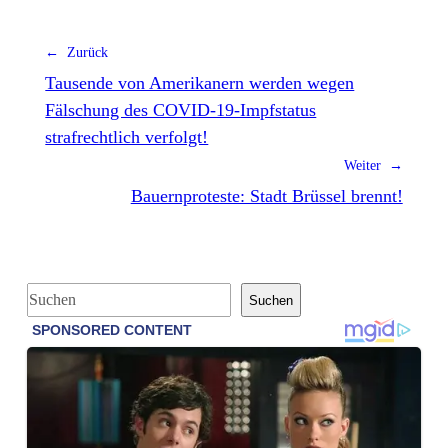
← Zurück
Tausende von Amerikanern werden wegen
Fälschung des COVID-19-Impfstatus
strafrechtlich verfolgt!
Weiter →
Bauernproteste: Stadt Brüssel brennt!
S
Suchen
u
c
h
e
n