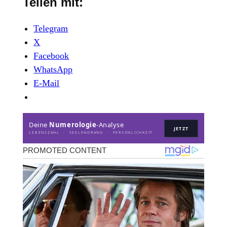
Teilen mit:
Telegram
X
Facebook
WhatsApp
E-Mail
Deine
Numerologie
-Analyse
JETZT
LEBENSZAHL · SEELENDRANG · PERSÖNLICHKEIT