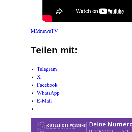
MMnewsTV
Teilen mit:
Telegram
X
Facebook
WhatsApp
E-Mail
Deine
Numero
QUELLE DES WISSENS
quelle-des-wissens.de
LEBENSZAHL · SEE