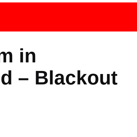
m in
d – Blackout