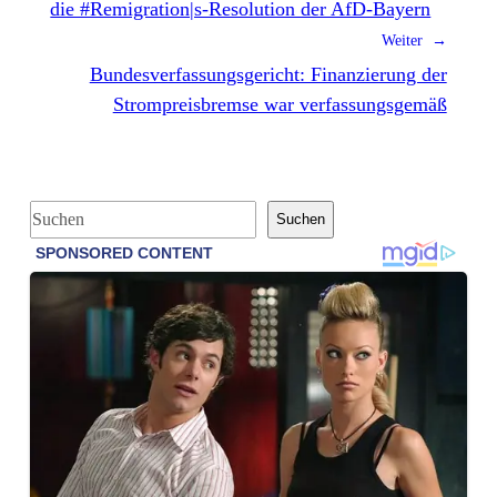
die #Remigration|s-Resolution der AfD-Bayern
Weiter →
Bundesverfassungsgericht: Finanzierung der
Strompreisbremse war verfassungsgemäß
S
Suchen
u
c
h
e
n