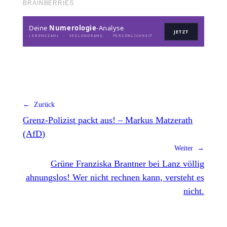
Deine
Numerologie
-Analyse
JETZT
LEBENSZAHL · SEELENDRANG · PERSÖNLICHKEIT
← Zurück
Grenz-Polizist packt aus! – Markus Matzerath
(AfD)
Weiter →
Grüne Franziska Brantner bei Lanz völlig
ahnungslos! Wer nicht rechnen kann, versteht es
nicht.