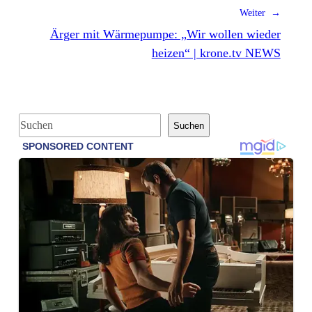
Weiter →
Ärger mit Wärmepumpe: „Wir wollen wieder
heizen“ | krone.tv NEWS
S
Suchen
u
c
h
e
n