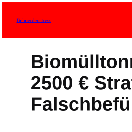
Zum
Inhalt
Behoerdenstress
springen
Biomüllton
2500 € Stra
Falschbefü