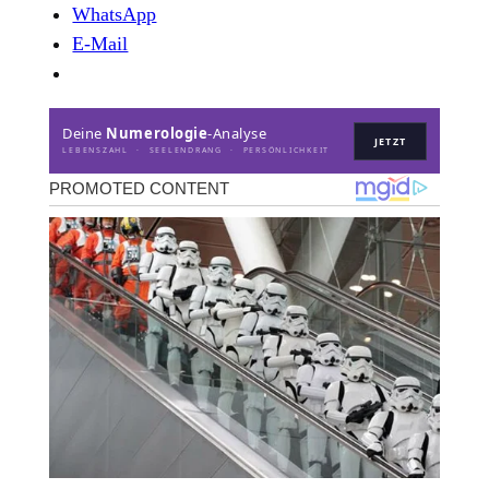
WhatsApp
E-Mail
Deine
Numerologie
-Analyse
JETZT
LEBENSZAHL · SEELENDRANG · PERSÖNLICHKEIT