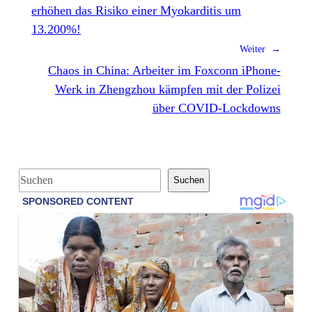
erhöhen das Risiko einer Myokarditis um
13.200%!
Weiter →
Chaos in China: Arbeiter im Foxconn iPhone-
Werk in Zhengzhou kämpfen mit der Polizei
über COVID-Lockdowns
S
Suchen
u
c
h
e
n