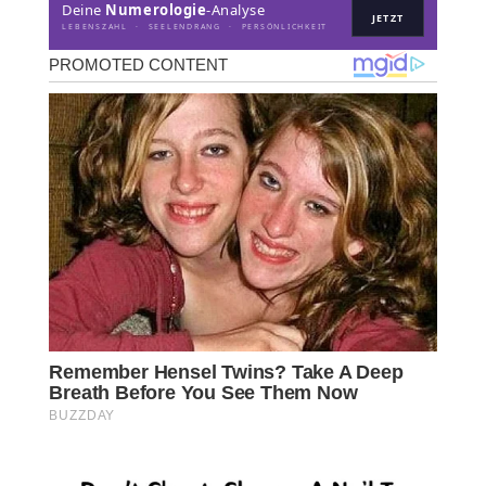
Deine
Numerologie
-Analyse
JETZT
LEBENSZAHL · SEELENDRANG · PERSÖNLICHKEIT