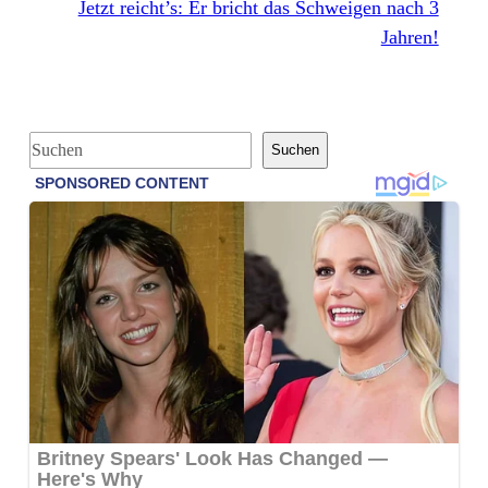
Jetzt reicht’s: Er bricht das Schweigen nach 3
Jahren!
S
Suchen
u
c
h
e
n