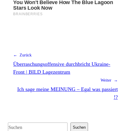
← Zurück
Überraschungsoffensive durchbricht Ukraine-
Front | BILD Lagezentrum
Weiter →
Ich sage meine MEINUNG – Egal was passiert
!?
S
Suchen