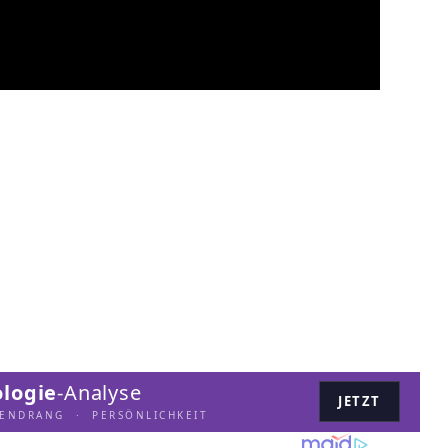
logie
-Analyse
JETZT
LENDRANG · PERSÖNLICHKEIT