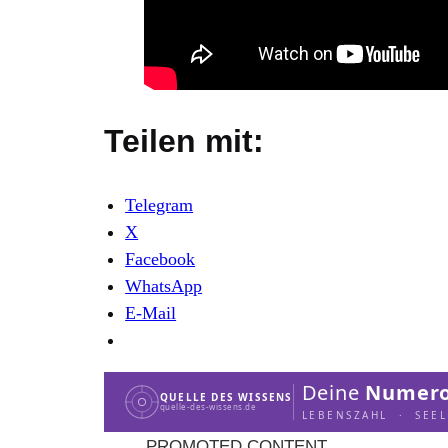
Teilen mit:
Telegram
X
Facebook
WhatsApp
E-Mail
Deine
Numero
QUELLE DES WISSENS
quelle-des-wissens.de
LEBENSZAHL · SEE