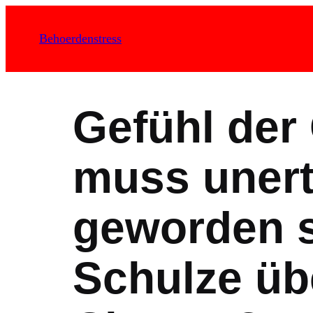
Zum
Inhalt
Behoerdenstress
springen
Gefühl de
muss unert
geworden s
Schulze üb