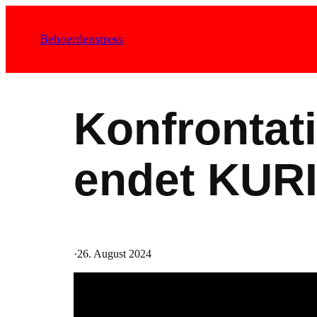
Zum
Inhalt
Behoerdenstress
springen
Konfrontati
endet KUR
·
26. August 2024