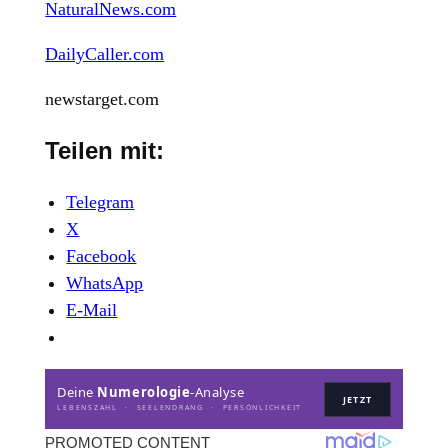
NaturalNews.com
DailyCaller.com
newstarget.com
Teilen mit:
Telegram
X
Facebook
WhatsApp
E-Mail
Deine
Numerologie
-Analyse
JETZT
LEBENSZAHL · SEELENDRANG · PERSÖNLICHKEIT