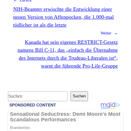
← Zurück
NIH-Beamter erwischte die Entwicklung einer
neuen Version von Affenpocken, die 1.000-mal
tödlicher ist als die letzte
Weiter →
Kanada hat sein eigenes RESTRICT-Gesetz
namens Bill C-11, das „einfach die Übernahme
des Internets durch die Trudeau-Liberalen ist“,
warnt die führende Pro-Life-Gruppe
S
Suchen
u
c
h
e
n