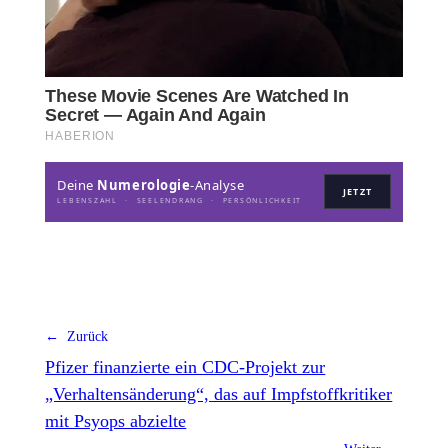
Deine
Numerologie
-Analyse
JETZT
LEBENSZAHL · SEELENDRANG · PERSÖNLICHKEIT
← Zurück
Pfizer finanzierte ein CDC-Projekt zur
„Verhaltensänderung“, das auf Impfstoffkritiker
mit Psyops abzielte