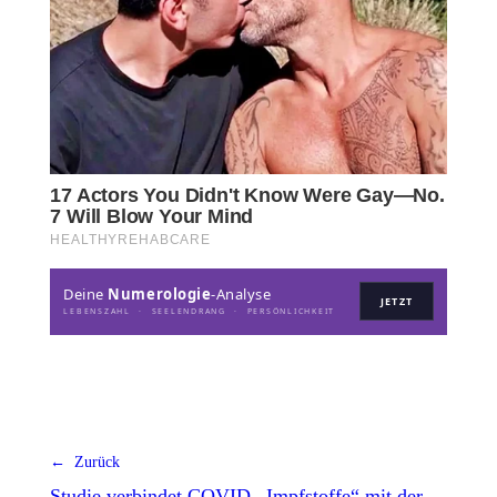
Deine
Numerologie
-Analyse
JETZT
LEBENSZAHL · SEELENDRANG · PERSÖNLICHKEIT
← Zurück
Studie verbindet COVID-„Impfstoffe“ mit der