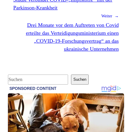
Parkinson-Krankheit
Weiter →
Drei Monate vor dem Auftreten von Covid
erteilte das Verteidigungsministerium einen
„COVID-19-Forschungsvertrag“ an das
ukrainische Unternehmen
S
Suchen
u
c
h
e
n