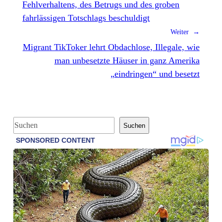
Fehlverhaltens, des Betrugs und des groben
fahrlässigen Totschlags beschuldigt
Weiter →
Migrant TikToker lehrt Obdachlose, Illegale, wie
man unbesetzte Häuser in ganz Amerika
„eindringen“ und besetzt
S
Suchen
u
c
h
e
n