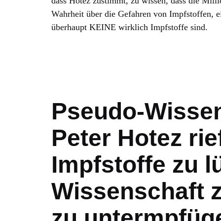
dass Hotez zustimmt, zu wissen, dass die Mil
Wahrheit über die Gefahren von Impfstoffen, e
überhaupt KEINE wirklich Impfstoffe sind.
Pseudo-Wissens
Peter Hotez rie
Impfstoffe zu 
Wissenschaft z
zu untermpfüg