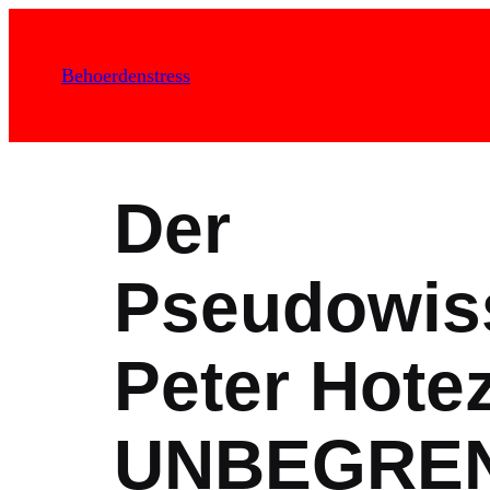
Zum
Inhalt
Behoerdenstress
springen
Der
Pseudowiss
Peter Hotez
UNBEGREN