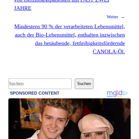
JAHRE
Weiter →
Mindestens 90 % der verarbeiteten Lebensmittel,
auch der Bio-Lebensmittel, enthalten inzwischen
das betäubende, fettleibigkeitsfördernde
CANOLA-Öl.
S
Suchen
u
c
h
e
n