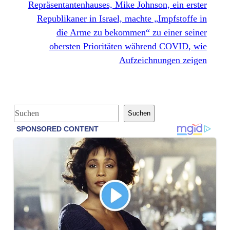
Repräsentantenhauses, Mike Johnson, ein erster
Republikaner in Israel, machte „Impfstoffe in
die Arme zu bekommen“ zu einer seiner
obersten Prioritäten während COVID, wie
Aufzeichnungen zeigen
S
Suchen
u
c
h
e
n