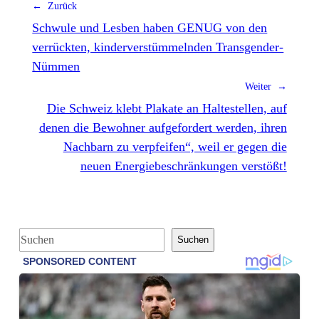
← Zurück
Schwule und Lesben haben GENUG von den
verrückten, kinderverstümmelnden Transgender-
Nümmen
Weiter →
Die Schweiz klebt Plakate an Haltestellen, auf
denen die Bewohner aufgefordert werden, ihren
Nachbarn zu verpfeifen“, weil er gegen die
neuen Energiebeschränkungen verstößt!
S
Suchen
u
c
h
e