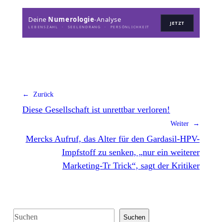
Deine
Numerologie
-Analyse
JETZT
LEBENSZAHL · SEELENDRANG · PERSÖNLICHKEIT
← Zurück
Diese Gesellschaft ist unrettbar verloren!
Weiter →
Mercks Aufruf, das Alter für den Gardasil-HPV-
Impfstoff zu senken, „nur ein weiterer
Marketing-Tr Trick“, sagt der Kritiker
S
Suchen