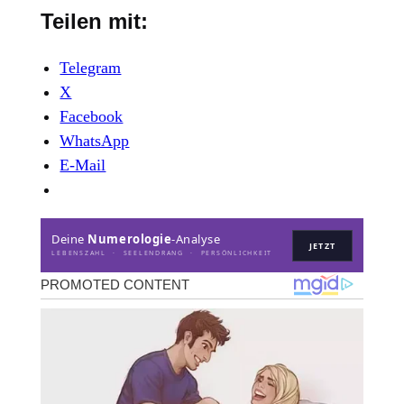
Teilen mit:
Telegram
X
Facebook
WhatsApp
E-Mail
Deine
Numerologie
-Analyse
JETZT
LEBENSZAHL · SEELENDRANG · PERSÖNLICHKEIT