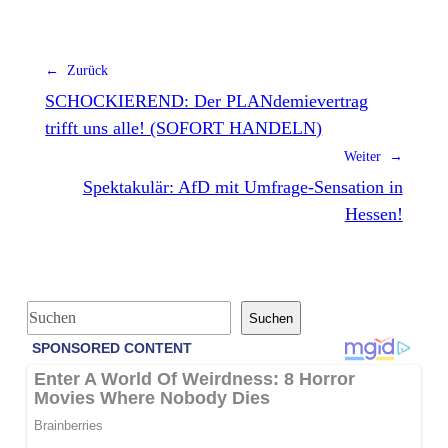
← Zurück
SCHOCKIEREND: Der PLANdemievertrag
trifft uns alle! (SOFORT HANDELN)
Weiter →
Spektakulär: AfD mit Umfrage-Sensation in
Hessen!
S
Suchen
u
c
h
e
n