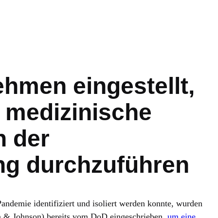
hmen eingestellt,
 medizinische
n der
ng durchzuführen
Pandemie identifiziert und isoliert werden konnte, wurden
 & Johnson) bereits vom DoD eingeschrieben
, um eine