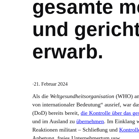
gesamte me
und gerich
erwarb.
·
21. Februar 2024
Als die
Weltgesundheitsorganisation
(WHO) am 
von internationaler Bedeutung“ ausrief, war d
(DoD) bereits bereit,
die Kontrolle über das g
und im Ausland zu
übernehmen
. Im Einklang 
Reaktionen militant – Schließung und
Kontrol
Anbetung, freies Unternehmertum usw.