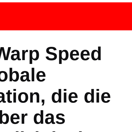
 Warp Speed
lobale
ation, die die
über das