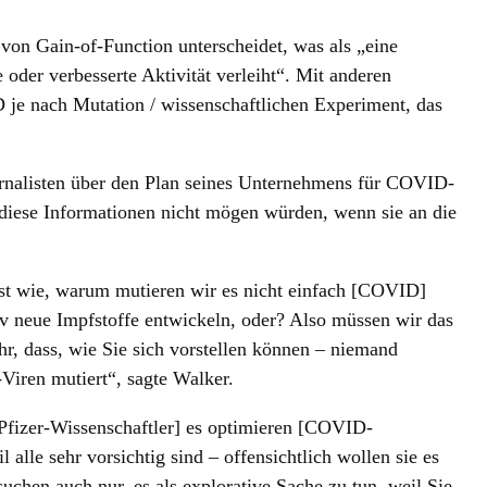
n von Gain-of-Function unterscheidet, was als „eine
 oder verbesserte Aktivität verleiht“. Mit anderen
 je nach Mutation / wissenschaftlichen Experiment, das
urnalisten über den Plan seines Unternehmens für COVID-
diese Informationen nicht mögen würden, wenn sie an die
 ist wie, warum mutieren wir es nicht einfach [COVID]
iv neue Impfstoffe entwickeln, oder? Also müssen wir das
hr, dass, wie Sie sich vorstellen können – niemand
iren mutiert“, sagte Walker.
[Pfizer-Wissenschaftler] es optimieren [COVID-
 alle sehr vorsichtig sind – offensichtlich wollen sie es
suchen auch nur, es als explorative Sache zu tun, weil Sie