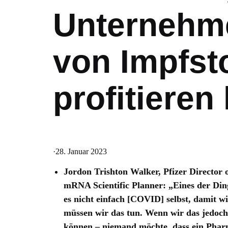
Unternehme
von Impfst
profitieren
·
28. Januar 2023
Jordon Trishton Walker, Pfizer Director 
mRNA Scientific Planner: „Eines der Ding
es nicht einfach [COVID] selbst, damit w
müssen wir das tun. Wenn wir das jedoch t
können – niemand möchte, dass ein Phar