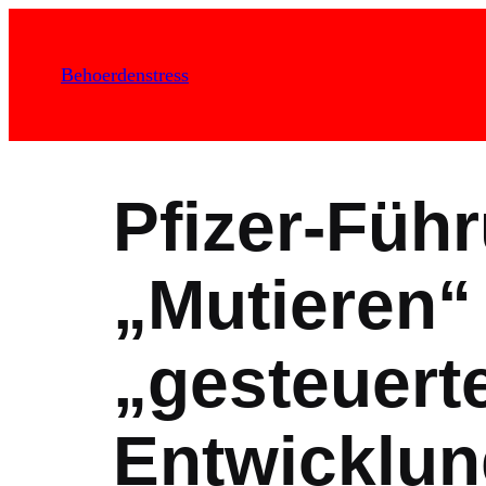
Zum
Inhalt
Behoerdenstress
springen
Pfizer-Führ
„Mutieren“
„gesteuert
Entwicklun