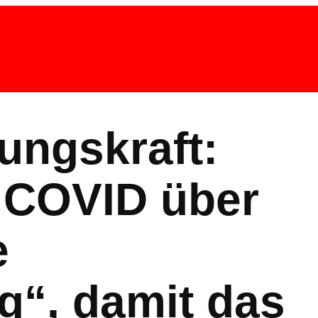
ungskraft:
 COVID über
e
g“, damit das