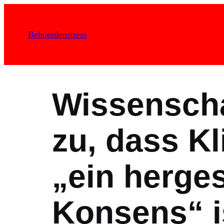
Zum
Inhalt
Behoerdenstress
springen
Wissenscha
zu, dass K
„ein herges
Konsens“ is