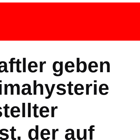
ftler geben
limahysterie
tellter
t, der auf