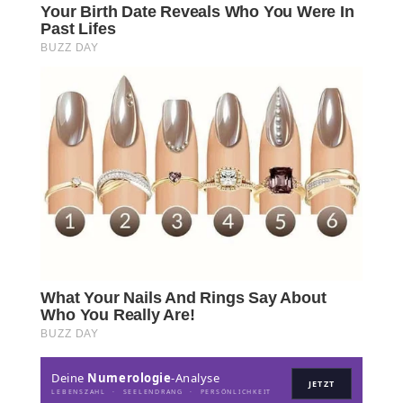
Deine
Numerologie
-Analyse
JETZT
LEBENSZAHL · SEELENDRANG · PERSÖNLICHKEIT