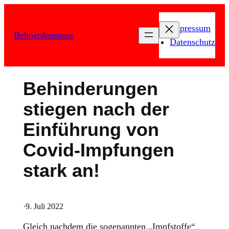
Zum
Inhalt
Impressum
Behoerdenstress
springen
Datenschutz
Behinderungen
stiegen nach der
Einführung von
Covid-Impfungen
stark an!
·
9. Juli 2022
Gleich nachdem die sogenannten „Impfstoffe“