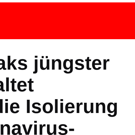
aks jüngster
ltet
ie Isolierung
navirus-