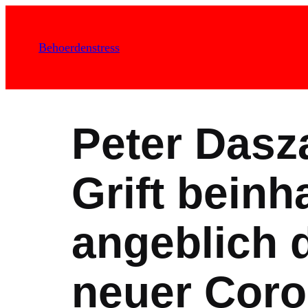
Zum
Inhalt
Behoerdenstress
springen
Peter Dasz
Grift beinha
angeblich d
neuer Coro