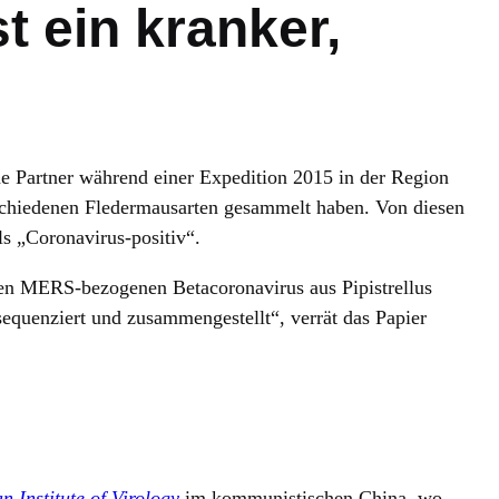
t ein kranker,
ne Partner während einer Expedition 2015 in der Region
chiedenen Fledermausarten gesammelt haben. Von diesen
ls „Coronavirus-positiv“.
en MERS-bezogenen Betacoronavirus aus Pipistrellus
enziert und zusammengestellt“, verrät das Papier
 Institute of Virology
im kommunistischen China, wo